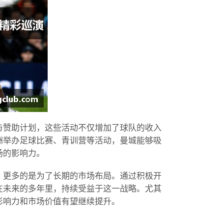
与赞助计划，这些活动不仅增加了球队的收入
洲举办足球比赛、青训营等活动，曼城能够吸
场的影响力。
，更多的是为了长期的市场布局。通过积极开
在未来的多年里，持续受益于这一战略。尤其
影响力和市场价值有望继续提升。