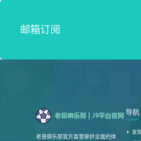
邮箱订阅
导航
发
老哥俱乐部官方直营提供全面的体