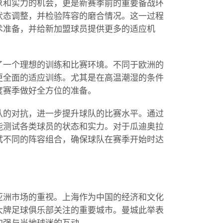
象和实力的机会，更是新赛季前的重要备战环
状态调整，并检验阵容的磨合情况。这一过程
术准备，并给新加盟球员提供更多的适应机
了一个理想的训练和比赛环境。不同于欧洲的
更全面的适应训练。尤其是在高温潮湿的条件
度赛季做好全方位的准备。
队的对抗，进一步提升球队的比赛水平。通过
能测试各类球员的状态和实力。对于瓜迪奥拉
试不同的阵容组合，确保球队在赛季开始时达
亚洲市场的重视。上海作为中国的经济和文化
大牌足球俱乐部关注的重要城市。曼城此举表