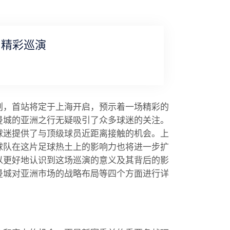
启精彩巡演
划，首站将定于上海开启，预示着一场精彩的
曼城的亚洲之行无疑吸引了众多球迷的关注。
球迷提供了与顶级球员近距离接触的机会。上
球队在这片足球热土上的影响力也将进一步扩
以更好地认识到这场巡演的意义及其背后的影
曼城对亚洲市场的战略布局等四个方面进行详
。