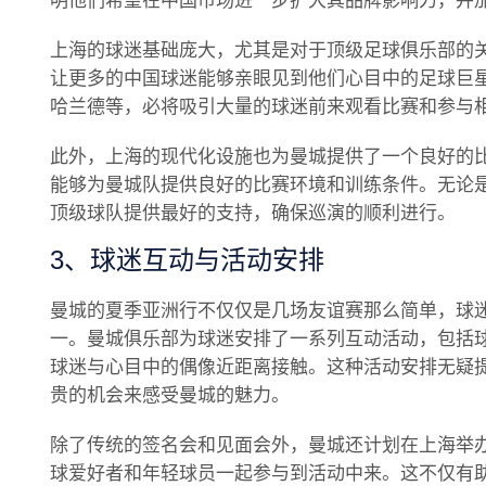
明他们希望在中国市场进一步扩大其品牌影响力，并
上海的球迷基础庞大，尤其是对于顶级足球俱乐部的
让更多的中国球迷能够亲眼见到他们心目中的足球巨
哈兰德等，必将吸引大量的球迷前来观看比赛和参与
此外，上海的现代化设施也为曼城提供了一个良好的
能够为曼城队提供良好的比赛环境和训练条件。无论
顶级球队提供最好的支持，确保巡演的顺利进行。
3、球迷互动与活动安排
曼城的夏季亚洲行不仅仅是几场友谊赛那么简单，球
一。曼城俱乐部为球迷安排了一系列互动活动，包括
球迷与心目中的偶像近距离接触。这种活动安排无疑
贵的机会来感受曼城的魅力。
除了传统的签名会和见面会外，曼城还计划在上海举
球爱好者和年轻球员一起参与到活动中来。这不仅有