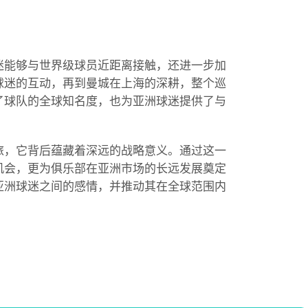
迷能够与世界级球员近距离接触，还进一步加
球迷的互动，再到曼城在上海的深耕，整个巡
了球队的全球知名度，也为亚洲球迷提供了与
旅，它背后蕴藏着深远的战略意义。通过这一
机会，更为俱乐部在亚洲市场的长远发展奠定
亚洲球迷之间的感情，并推动其在全球范围内