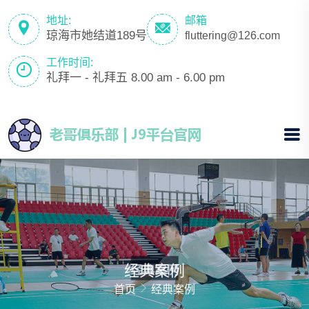
地址:
邮箱
琼海市她结道189号
fluttering@126.com
工作时间:
礼拜一 - 礼拜五 8.00 am - 6.00 pm
经典案例
首页
经典案例