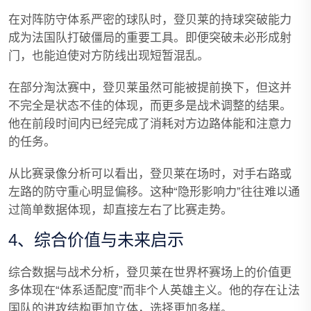
在对阵防守体系严密的球队时，登贝莱的持球突破能力
成为法国队打破僵局的重要工具。即便突破未必形成射
门，也能迫使对方防线出现短暂混乱。
在部分淘汰赛中，登贝莱虽然可能被提前换下，但这并
不完全是状态不佳的体现，而更多是战术调整的结果。
他在前段时间内已经完成了消耗对方边路体能和注意力
的任务。
从比赛录像分析可以看出，登贝莱在场时，对手右路或
左路的防守重心明显偏移。这种“隐形影响力”往往难以通
过简单数据体现，却直接左右了比赛走势。
4、综合价值与未来启示
综合数据与战术分析，登贝莱在世界杯赛场上的价值更
多体现在“体系适配度”而非个人英雄主义。他的存在让法
国队的进攻结构更加立体，选择更加多样。