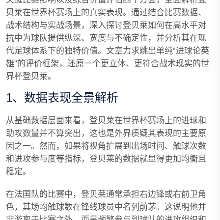
贝莱在世界杯赛场上的真实表现。通过结合比赛数据、
战术结构与实战场景，深入探讨登贝莱如何在高水平对
抗中为球队提供纵深、宽度与不确定性，并分析其在现
代足球体系下的独特价值。文章力求跳出单纯“进球论英
雄”的评价框架，还原一个更立体、更符合战术现实的世
界杯登贝莱。
1、数据表现全景解析
从基础数据层面来看，登贝莱在世界杯赛场上的进球和
助攻数量并不算突出，这也是外界质疑其表现的主要原
因之一。然而，如果将视角扩展到出场时间、触球次数
和进攻参与度等指标，登贝莱的数据就显得更加均衡且
稳定。
在法国队的比赛中，登贝莱通常承担右边锋或右前卫角
色，其场均触球数在锋线球员中名列前茅。这说明他并
非游离于比赛之外，而是频繁参与到球队的进攻组织和