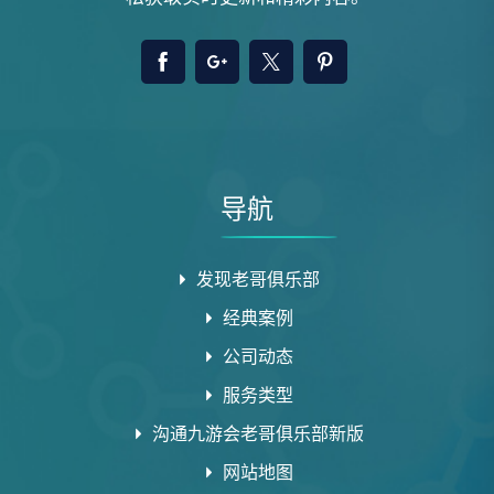
导航
发现老哥俱乐部
经典案例
公司动态
服务类型
沟通九游会老哥俱乐部新版
网站地图