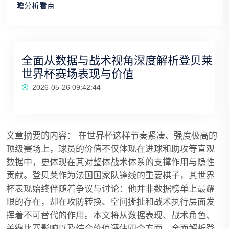
瞻分析看点
全面从数据与战术视角深度解析登贝莱
世界杯赛场表现与价值
2026-05-26 09:42:44
文章摘要的内容： 在世界杯这样节奏紧凑、强度极高的
顶级赛场上，球员的价值不仅体现在进球和助攻等直观
数据中，更体现在其对整体战术体系的支撑作用与隐性
贡献。登贝莱作为法国国家队锋线的重要棋子，其世界
杯表现始终伴随着争议与讨论：他并非数据榜单上最耀
眼的存在，却在攻防转换、空间撕扯和战术执行层面发
挥着不可替代的作用。本文将从数据表现、战术角色、
关键比赛影响以及综合价值评估四个方面，全面解析登