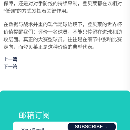
保障，还是对对手防线的持续牵制，登贝莱都在以相对
“低调”的方式发挥着关键作用。
在数据与战术并重的现代足球语境下，登贝莱的世界杯
价值提醒我们：评价一名球员，不能只停留在进球和助
攻层面。真正的大赛型球员，往往是在细节中影响比赛
走向，而登贝莱正是这种价值的典型代表。
上一篇
下一篇
邮箱订阅
SUBSCRIBE