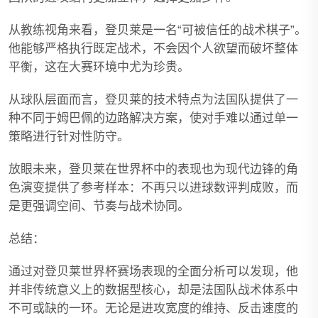
从教练视角来看，登贝莱是一名“可被信任的战术棋子”。
他能够严格执行既定战术，不会因个人欲望而破坏整体
平衡，这在大赛环境中尤为珍贵。
从球队层面而言，登贝莱的技术特点为法国队提供了一
种不同于姆巴佩的边路解决方案，使对手难以通过单一
策略进行针对性防守。
放眼未来，登贝莱在世界杯中的表现也为现代边锋的角
色演变提供了参考样本：不再只以进球数评判成败，而
是更强调空间、节奏与战术协同。
总结：
通过对登贝莱世界杯赛场表现的全面分析可以发现，他
并非传统意义上的数据型核心，却是法国队战术体系中
不可或缺的一环。无论是进攻宽度的维持、反击速度的