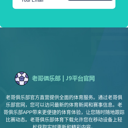
老哥俱乐部官方直营提供全面的体育服务。通过老哥俱
乐部官网，您可以访问最新的体育新闻和赛事信息。老
哥俱乐部APP带来更便捷的体育体验，让您随时随地跟踪
比赛动态。老哥俱乐部体育下载允许您在移动设备上轻
松获取实时更新和精彩内容。