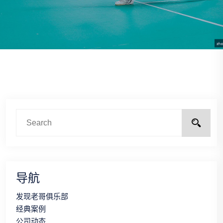
导航
发现老哥俱乐部
经典案例
公司动态