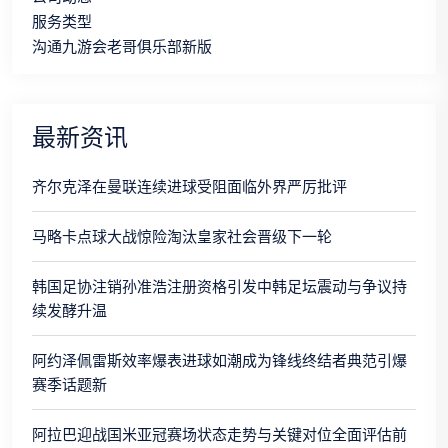
服务类型
沟通九游会老哥俱乐部新版
最新资讯
齐尔克泽在曼联连续进球受阻面临外界严厉批评
马略卡点球大战惊险淘汰皇家社会晋级下一轮
韩国足协注销孙准浩注册资格引发中韩足坛震动与争议持
续发酵升温
阿约泽佩雷斯效率爆表进球如潮成为锋线终结者典范引爆
赛季话题新
阿拉巴迎战国米亚冠赛场状态走势与关键对位全面评估前