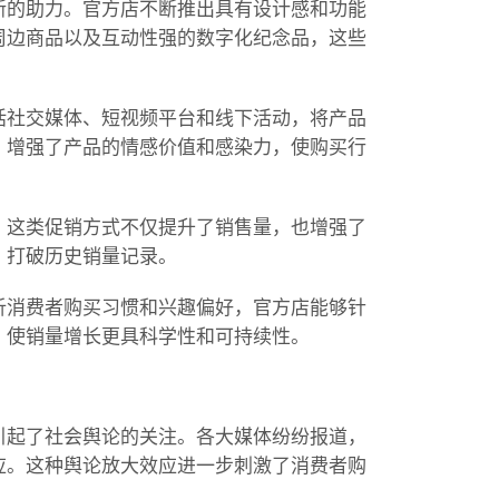
新的助力。官方店不断推出具有设计感和功能
周边商品以及互动性强的数字化纪念品，这些
括社交媒体、短视频平台和线下活动，将产品
，增强了产品的情感价值和感染力，使购买行
。这类促销方式不仅提升了销售量，也增强了
，打破历史销量记录。
析消费者购买习惯和兴趣偏好，官方店能够针
，使销量增长更具科学性和可持续性。
引起了社会舆论的关注。各大媒体纷纷报道，
应。这种舆论放大效应进一步刺激了消费者购