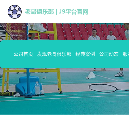
公司首页
发现老哥俱乐部
经典案例
公司动态
服