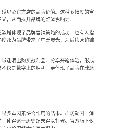
情感以及官方店的品牌价值。这种多维度的宣
意义，从而提升品牌的整体影响力。
量激增体现了品牌营销策略的成功，也有人指
热度都为品牌带来了广泛曝光，为后续营销铺
。球迷晒出购买战利品、分享开箱体验，形成
破不仅是数字上的胜利，更体现了品牌在球迷
，是多重因素综合作用的结果。市场动因、消
动，使得这一历史纪录得以打破。官方店不仅