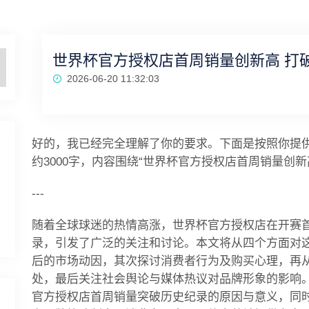
世界杯官方授权店首周销量创新高 打
2026-06-20 11:32:03
好的，我已经完全理解了你的要求。下面是按照你提
约3000字，内容围绕“世界杯官方授权店首周销量创新
---
随着全球球迷的热情高涨，世界杯官方授权店在开赛
录，引发了广泛的关注和讨论。本文将从四个方面对
后的市场动因，其次探讨消费者行为及购买心理，再
处，最后关注社会舆论与媒体热议对品牌形象的影响
官方授权店首周销量突破历史纪录的原因与意义，同