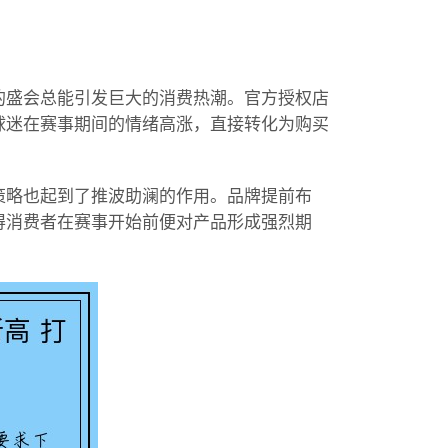
。
的盛会总能引发巨大的消费热潮。官方授权店
球迷在赛事期间的情绪高涨，直接转化为购买
策略也起到了推波助澜的作用。品牌提前布
得消费者在赛事开始前便对产品形成强烈期