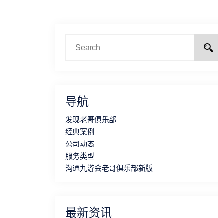
导航
发现老哥俱乐部
经典案例
公司动态
服务类型
沟通九游会老哥俱乐部新版
最新资讯