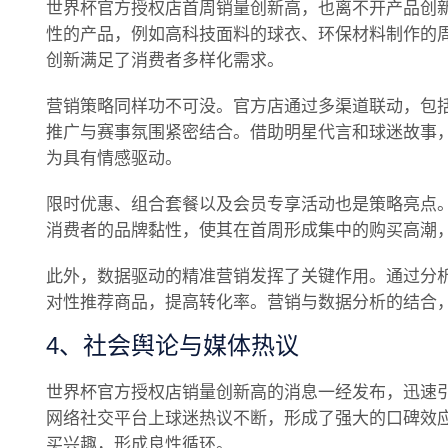
世界杯官方授权店首周销量创新高，也离不开产品创
性的产品，例如高科技面料的球衣、环保材料制作的
创新满足了消费者多样化需求。
营销策略同样功不可没。官方店通过多渠道联动，包
推广与赛事氛围紧密结合。借助明星代言和球迷故事
为具有情感驱动。
限时优惠、组合套餐以及会员专享活动也是策略亮点
消费者的品牌黏性，使其在首周形成集中的购买高潮
此外，数据驱动的精准营销发挥了关键作用。通过分
对性推荐商品，提高转化率。营销与数据分析的结合
4、社会舆论与媒体热议
世界杯官方授权店销量创新高的消息一经发布，迅速
网络社交平台上球迷热议不断，形成了强大的口碑效
买兴趣，形成良性循环。