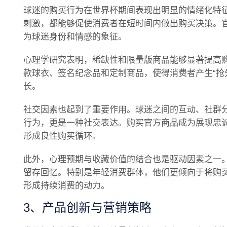
球迷的购买行为在世界杯期间表现出明显的情绪化特
刺激，都能够促使消费者在短时间内做出购买决策。
为球迷身份和情感的象征。
心理学研究表明，稀缺性和限量版商品能够显著提高
款球衣、签名纪念品和定制商品，使得消费者产生“抢
长。
社交因素也起到了重要作用。球迷之间的互动、社群
行为，更是一种社交表达。购买官方商品成为展现忠
形成良性购买循环。
此外，心理预期与收藏价值的结合也是驱动因素之一
留存回忆。特别是年轻消费群体，他们更倾向于将购
形成持续消费的动力。
3、产品创新与营销策略