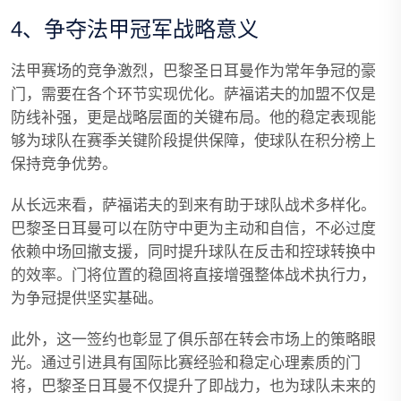
4、争夺法甲冠军战略意义
法甲赛场的竞争激烈，巴黎圣日耳曼作为常年争冠的豪
门，需要在各个环节实现优化。萨福诺夫的加盟不仅是
防线补强，更是战略层面的关键布局。他的稳定表现能
够为球队在赛季关键阶段提供保障，使球队在积分榜上
保持竞争优势。
从长远来看，萨福诺夫的到来有助于球队战术多样化。
巴黎圣日耳曼可以在防守中更为主动和自信，不必过度
依赖中场回撤支援，同时提升球队在反击和控球转换中
的效率。门将位置的稳固将直接增强整体战术执行力，
为争冠提供坚实基础。
此外，这一签约也彰显了俱乐部在转会市场上的策略眼
光。通过引进具有国际比赛经验和稳定心理素质的门
将，巴黎圣日耳曼不仅提升了即战力，也为球队未来的