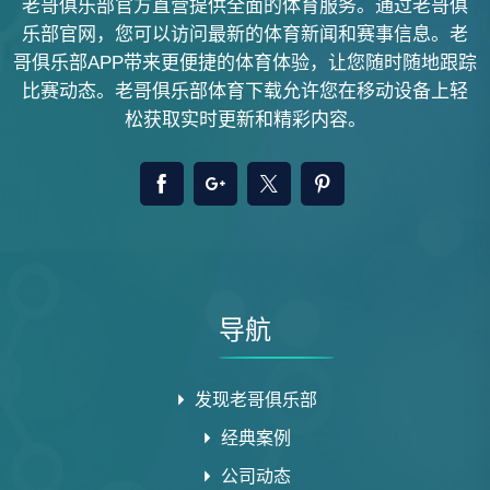
老哥俱乐部官方直营提供全面的体育服务。通过老哥俱
乐部官网，您可以访问最新的体育新闻和赛事信息。老
哥俱乐部APP带来更便捷的体育体验，让您随时随地跟踪
比赛动态。老哥俱乐部体育下载允许您在移动设备上轻
松获取实时更新和精彩内容。
导航
发现老哥俱乐部
经典案例
公司动态