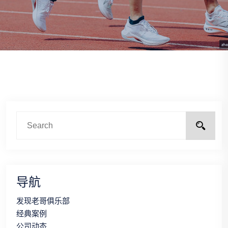
导航
发现老哥俱乐部
经典案例
公司动态