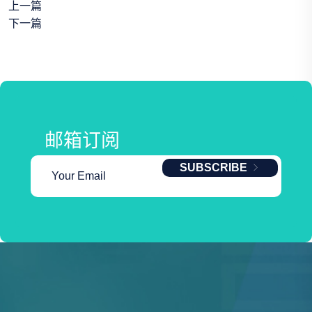
上一篇
下一篇
邮箱订阅
SUBSCRIBE