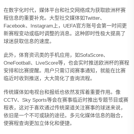
在数字化时代，媒体平台和社交网络成为获取欧洲杯赛
程信息的重要补充。大型社交媒体如Twitter、
Facebook、Instagram上，UEFA官方账号会第一时间更
新赛程变动或临时调整的消息。这种即时性极大提高了
球迷获取信息的速度。
此外，体育资讯类的手机应用，如SofaScore、
OneFootball、LiveScore等，也会实时推送欧洲杯的赛程
安排和比赛提醒。用户只需订阅赛事通知，就能在比赛
临近时收到推送，大大简化了查询流程。
传统媒体如电视台和报纸也依然发挥着重要作用。像
CCTV、Sky Sports等会在赛事临近时推出专题节目或赛
程表，这对于喜欢通过传统渠道关注赛事的球迷来说，
依旧是一个不可或缺的途径。多元化媒体信息的融合，
使赛程查询更加立体化和便捷。