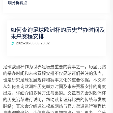
瞻分析看点
如何查询足球欧洲杯的历史举办时间及
未来赛程安排
2025-10-03 09:20:02
足球欧洲杯作为世界足坛最重要的赛事之一，历届比赛
的举办时间和未来赛程安排不仅是球迷们关注的焦点，
也是研究足球发展规律和赛事文化的重要依据。本文将
从如何查询欧洲杯历史举办时间及未来赛程安排的角度
出发，详细介绍多种方法与渠道。文章首先会对欧洲杯
的历史沿革进行说明，帮助读者理解比赛的传统与发展
脉络；其次会介绍通过权威网站与官方渠道进行赛程信
息查询的途径，让信息获取更加精准可靠；再者，会分