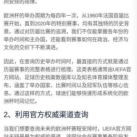
间安排的规律。
欧洲杯的举办周期为每四年一次，从1960年法国首届比
赛开始，直到2020年的特别赛事，均有其独特的历史背
景。通过对历届比赛的追溯，我们不仅能掌握各年份的
举办时间和主办国，还能看到赛事如何在政治、经济与
文化的交织下不断演进。
因此，在查询历史举办时间时，最直接的方式就是通过
历届赛事的完整表格进行梳理。这类表格通常由UEFA官
方网站、足球历史档案数据库以及知名体育媒体整理发
布，涵盖了举办国家、比赛时间以及冠军队伍等核心信
息。通过这样的方式，球迷们能够快速形成系统化的欧
洲杯时间记忆。
2、利用官方权威渠道查询
当我们想要查询未来的欧洲杯赛程安排时，UEFA官方网
站无疑是最为权威的渠道。该网站会在赛事筹备阶段发