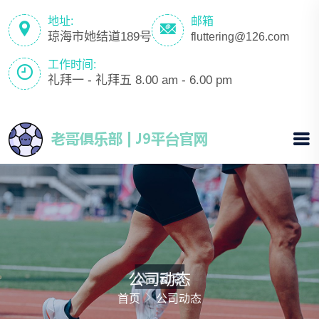
地址:
邮箱
琼海市她结道189号
fluttering@126.com
工作时间:
礼拜一 - 礼拜五 8.00 am - 6.00 pm
公司动态
首页
公司动态