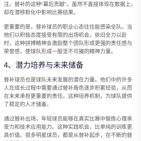
注。替补的这种“幕后贡献”，虽然不直接体现在数据上，
却在潜移默化中影响比赛结果。
更重要的是，替补球员的职业心态往往能感染全队。当
他们以积极态度接受有限的出场机会，依旧全力以赴
时，这种拼搏精神会激励整个团队形成更强的责任感与
荣誉感，使球队形成一股坚不可摧的精神力量。
4、潜力培养与未来储备
替补球员也是球队未来发展的潜在力量。他们中的许多
人在成长过程中需要通过替补角色逐步积累经验，从而
在未来承担更重要的责任。这种培养机制，为球队提供
了稳定的人才储备。
通过替补出场，年轻球员能够在真实比赛中锻炼心理承
受力和技术应用能力。这种实践机会，比单纯的训练更
具价值。很多明星球员，都是从替补起步，在不断的替