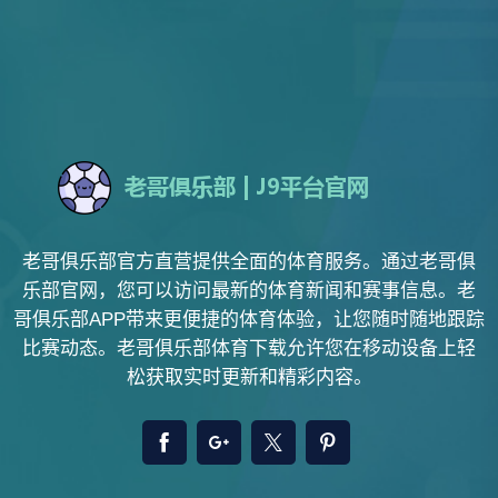
老哥俱乐部官方直营提供全面的体育服务。通过老哥俱
乐部官网，您可以访问最新的体育新闻和赛事信息。老
哥俱乐部APP带来更便捷的体育体验，让您随时随地跟踪
比赛动态。老哥俱乐部体育下载允许您在移动设备上轻
松获取实时更新和精彩内容。