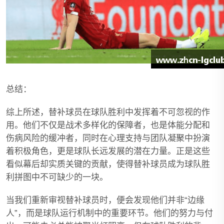
总结：
综上所述，替补球员在球队胜利中发挥着不可忽视的作
用。他们不仅是战术多样化的保障者，也是体能分配和
伤病风险的缓冲者，同时在心理支持与团队凝聚中扮演
着积极角色，更是球队长远发展的潜在力量。正是这些
看似幕后却实质关键的贡献，使得替补球员成为球队胜
利拼图中不可缺少的一块。
当我们重新审视替补球员时，便会发现他们并非“边缘
人”，而是球队运行机制中的重要环节。他们的努力与付