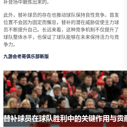
补登场中磨炼出来的。
此外，替补球员的存在也推动球队保持良性竞争。首发
位置不会因为固定而懈怠，替补的潜在威胁促使主力球
员不断提升自己。长远来看，这种竞争机制不仅提升了
球队整体水平，也保证了球队能够在未来保持活力与竞
争力。
九游会老哥俱乐部新版