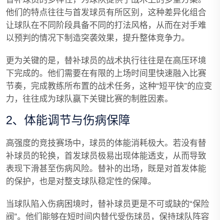
他们的特点往往与首发球员有所区别，这种差异化组合
让球队在不同阶段具备不同的打法风格，从而在对手难
以预判的情况下制造突袭效果，提升整体竞争力。
更为关键的是，替补球员的战术执行往往是在高压环境
下完成的。他们需要在有限的上场时间里快速融入比赛
节奏，完成教练所布置的战术任务，这种“短平快”的应变
力，往往成为球队赢下关键比赛的制胜因素。
2、体能调节与伤病保障
高强度的竞技赛场中，球员的体能消耗极大。若没有替
补球员的轮换，首发球员极易出现体能透支，从而导致
表现下滑甚至伤病风险。替补的出场，既是对首发体能
的保护，也是对整支球队稳定性的保障。
当球队陷入伤病困境时，替补球员更是不可或缺的“保险
阀”。他们能够在短时间内替代受伤球员，保持球队阵容