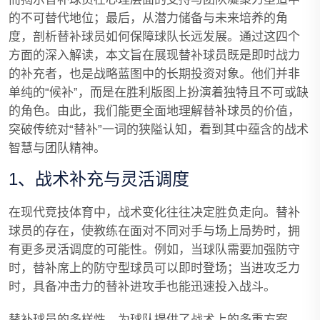
的不可替代地位；最后，从潜力储备与未来培养的角
度，剖析替补球员如何保障球队长远发展。通过这四个
方面的深入解读，本文旨在展现替补球员既是即时战力
的补充者，也是战略蓝图中的长期投资对象。他们并非
单纯的“候补”，而是在胜利版图上扮演着独特且不可或缺
的角色。由此，我们能更全面地理解替补球员的价值，
突破传统对“替补”一词的狭隘认知，看到其中蕴含的战术
智慧与团队精神。
1、战术补充与灵活调度
在现代竞技体育中，战术变化往往决定胜负走向。替补
球员的存在，使教练在面对不同对手与场上局势时，拥
有更多灵活调度的可能性。例如，当球队需要加强防守
时，替补席上的防守型球员可以即时登场；当进攻乏力
时，具备冲击力的替补进攻手也能迅速投入战斗。
替补球员的多样性，为球队提供了战术上的多重方案。