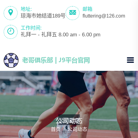
地址:
邮箱
琼海市她结道189号
fluttering@126.com
工作时间:
礼拜一 - 礼拜五 8.00 am - 6.00 pm
公司动态
首页
公司动态