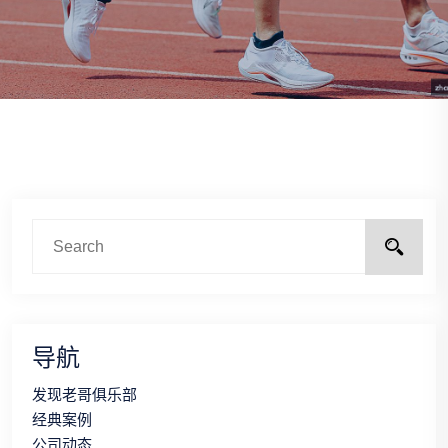
导航
发现老哥俱乐部
经典案例
公司动态