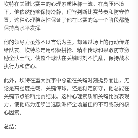
坎特在关键比赛中的心理素质堪称一流。在高压环境
下，他依然能够保持冷静，理智判断比赛节奏和防守位
置，这种心理稳定性保证了他在比赛的每一个阶段都能
保持高水平发挥。
他的领导力虽然不以言语为主，却通过场上的行动传递
给队友。坎特总是用积极拼抢、精准传球和果敢防守激
励全队士气，使整个球队在关键时刻不慌乱，保持战术
执行力和信心。
此外，坎特在重大赛事中总能在关键时刻挺身而出，无
论是高强度拦截、关键传球，还是稳定防守，他总能在
关键节点影响比赛结果。这种心理素质和关键比赛表现
力，使他成为连续当选欧洲杯全场最佳的不可或缺的核
心因素。
总结：