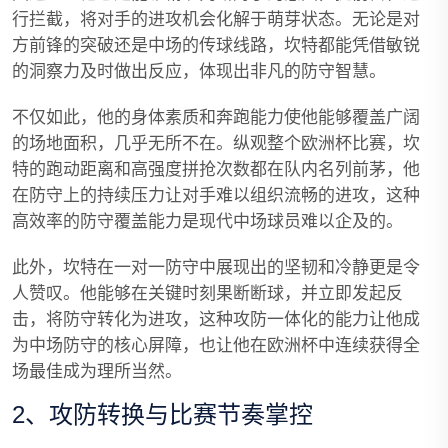
行拦截，将对手的进攻机会化解于萌芽状态。无论是对
方前锋的突破还是中场的传球线路，坎特都能凭借敏锐
的洞察力及时做出反应，体现出非凡的防守智慧。
不仅如此，他的身体素质和奔跑能力使他能够覆盖广阔
的场地面积，几乎无所不在。纵观整个欧洲杯比赛，坎
特的跑动距离和高强度拼抢次数都在队内名列前茅，他
在防守上的持续压力让对手难以组织流畅的进攻，这种
高效率的防守覆盖能力是现代中场球员难以企及的。
此外，坎特在一对一防守中展现出的坚韧和冷静更是令
人赞叹。他能够在关键时刻果断断球，并立即发起反
击，将防守转化为进攻，这种攻防一体化的能力让他成
为中场防守的核心屏障，也让他在欧洲杯中连续获得全
场最佳成为理所当然。
2、攻防转换与比赛节奏掌控