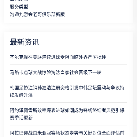
服务类型
沟通九游会老哥俱乐部新版
最新资讯
齐尔克泽在曼联连续进球受阻面临外界严厉批评
马略卡点球大战惊险淘汰皇家社会晋级下一轮
韩国足协注销孙准浩注册资格引发中韩足坛震动与争议持
续发酵升温
阿约泽佩雷斯效率爆表进球如潮成为锋线终结者典范引爆
赛季话题新
阿拉巴迎战国米亚冠赛场状态走势与关键对位全面评估前