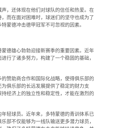
喊声，还体现在他们对球队的信任和热爱。在
持，而在面对困难时，球迷们的坚守也成为了
多特蒙德冲击德甲冠军不可忽视的因素。
特蒙德雄心勃勃迎接新赛季的重要因素。近年
面进行了诸多努力，构建了一个稳固的基础，
多的赞助商合作和国际化战略，使得俱乐部的
还为俱乐部的长远发展提供了稳定的财力支
保持经济上的独立性和稳定性，才能在激烈的
的年轻球员。近年来，多特蒙德的青训体系已
俱乐部不仅能够为一线队输送更多潜力球员，