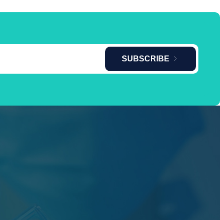
SUBSCRIBE