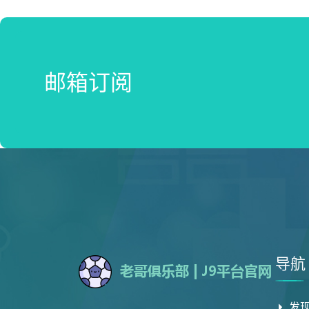
邮箱订阅
导航
发