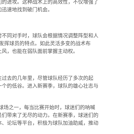
们的进攻。这种战术上的高效性，不仅增强了
加迅速地找到破门机会。
对不同对手时，球队会根据情况调整阵型和人
限度地发挥球员的特点。如此灵活多变的战术布
上风，也能在弱队面前掌握主动权。
在过去的几年里，尽管球队经历了多次的起
一个的低谷。进入新赛季，球队的雄心壮志与
最具声势的球场之一，每当比赛开始时，球迷们的呐喊
员们带来了无尽的动力。在新赛季，球迷们的
体、论坛等平台，积极为球队加油助威，推动