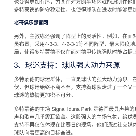
也变得更加有序，力图在对方的半场内就能遏制住他
多特蒙德的防守稳定性，也使得球队在进攻时能够更
老哥俱乐部官网
另外，主教练还强调了阵型上的灵活性。例如，在面
员布置，采用4-3-3、4-2-3-1等不同阵型，最大
局，使得多特蒙德不仅在面对德甲传统强队时能占据
3、球迷支持：球队强大动力来源
多特蒙德的球迷群体，一直是球队的强大动力源泉。
伏，但球迷始终不离不弃，支持着球队走过了一个又
球迷的热情更加密不可分。
多特蒙德的主场 Signal Iduna Park 是德国
声和歌声几乎震耳欲聋。这股强大的主场气氛，给球
支持不再仅仅体现在比赛日的现场，他们通过社交媒
球队向着更高的目标奋进。