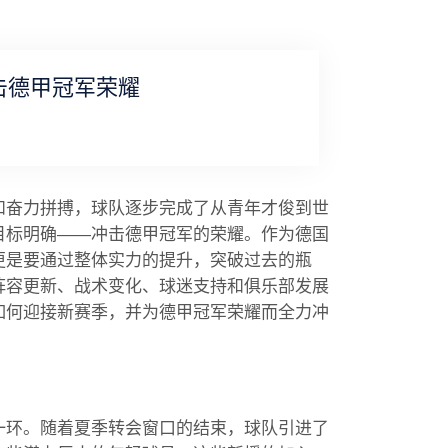
击德甲冠军荣耀
和奋力拼搏，球队逐步完成了从青年才俊到世
目标明确——冲击德甲冠军的荣耀。作为德国
更是要通过整体实力的提升，突破过去的瓶
阵容更新、战术变化、球迷支持和俱乐部发展
如何迎接新赛季，并为德甲冠军荣耀而全力冲
一环。随着夏季转会窗口的结束，球队引进了