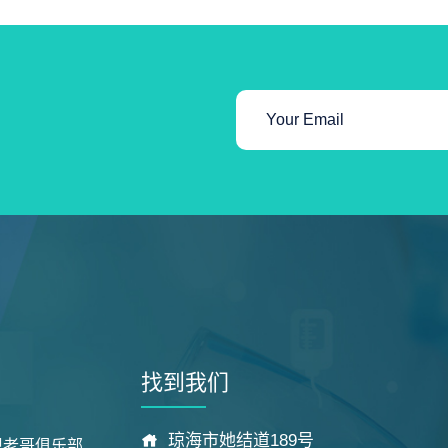
找到我们
琼海市她结道189号
现老哥俱乐部