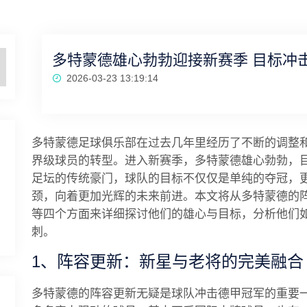
多特蒙德雄心勃勃迎接新赛季 目标冲
2026-03-23 13:19:14
多特蒙德足球俱乐部在过去几年里经历了不断的调整
界级球员的转型。进入新赛季，多特蒙德雄心勃勃，
足坛的传统豪门，球队的目标不仅仅是单纯的夺冠，
颈，向着更加光辉的未来前进。本文将从多特蒙德的
等四个方面来详细探讨他们的雄心与目标，分析他们
刺。
1、阵容更新：新星与老将的完美融合
多特蒙德的阵容更新无疑是球队冲击德甲冠军的重要